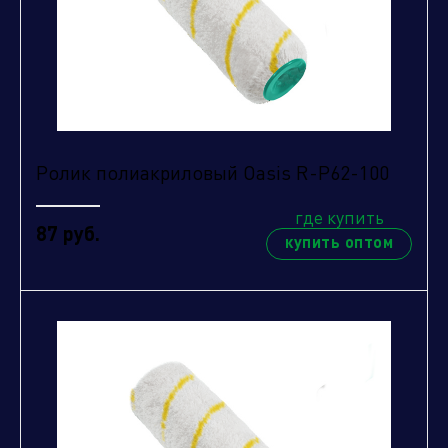
Ролик полиакриловый Oasis R-P62-100
где купить
87 руб.
купить оптом