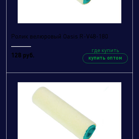
Ролик велюровый Oasis R-V48-180
где купить
128 руб.
купить оптом