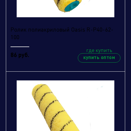
Ролик полиакриловый Oasis R-P40-62-
100
Отправить заявку
где купить
86 руб.
купить оптом