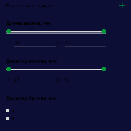
Ручной инструмент
Ручки для валиков
Стусла
Длина валика, мм:
Чаши для гипса
Шпатель прижимной
От:
До:
(обойный)
Расходный ассортимент
Диаметр валика, мм:
для бензиновой техники
Шнеки для грунта
От:
До:
Диаметр бюгеля, мм:
6
8