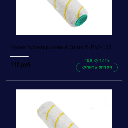
Ролик полиакриловый Oasis R-P62-150
где купить
110 руб.
купить оптом