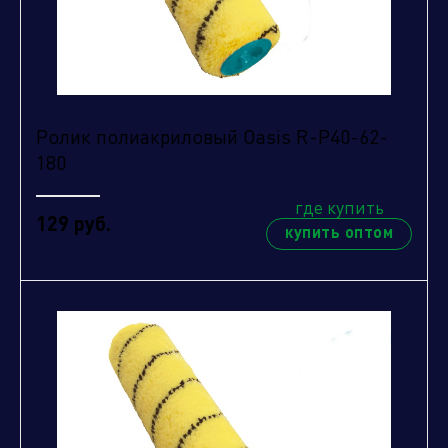
Отправить
Ролик полиакриловый Oasis R-P40-62-
180
где купить
129 руб.
купить оптом