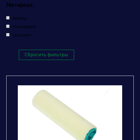
Материал:
велюр
полиакрил
поролон
Сбросить фильтры