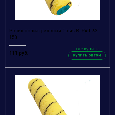
Ролик полиакриловый Oasis R-P40-62-
150
где купить
111 руб.
купить оптом
Нажимая кнопку "отправить", вы соглашаетесь
с
условиями обработки персональных данных.