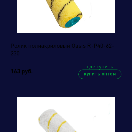
Ролик полиакриловый Oasis R-P40-62-
230
где купить
163 руб.
купить оптом