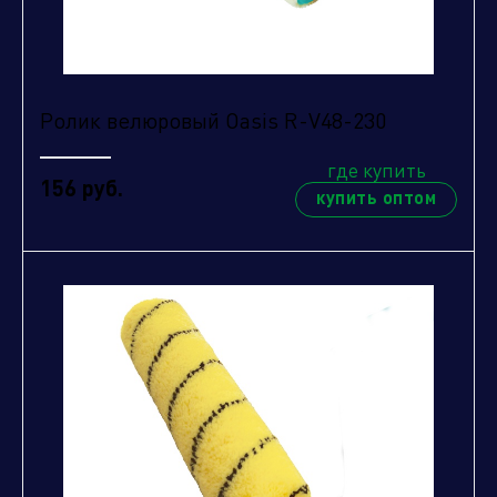
Ролик велюровый Oasis R-V48-230
где купить
156 руб.
купить оптом