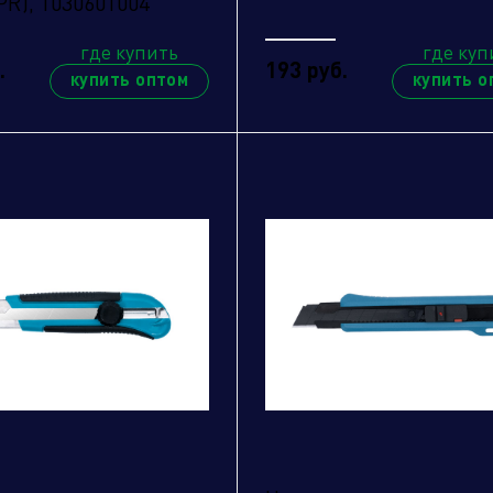
R), 1030601004
где купить
где куп
.
193 руб.
купить оптом
купить о
имая кнопку "отправить", вы соглашаетесь с
овиями обработки персональных данных.