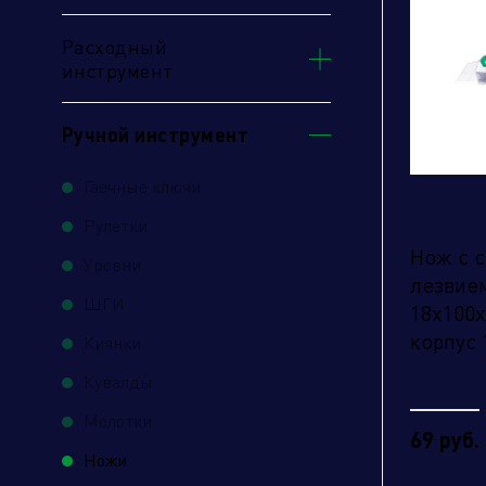
Расходный
инструмент
Ручной инструмент
Гаечные ключи
Рулетки
Нож с 
Уровни
лезвием
ШГИ
18х100х
корпус 
Киянки
Кувалды
Молотки
69 руб.
Ножи