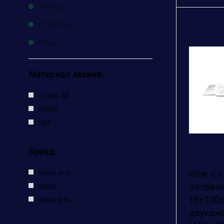
Топоры
Отвёртки
От
Кирки
Материал лезвия:
сталь 60
65mn
sk5
Бренд:
oasis eco
Нож с 
лезвием
oasis
18х100х
oasis pro
двуком