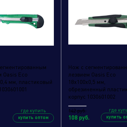
сегментированным
Нож с сегментирован
 Oasis Eco
лезвием Oasis Eco
0,4 мм, пластиковый
18х100х0,5 мм,
1030601001
обрезиненный пласти
корпус 1030601002
где куп
где купить
142 руб.
108 руб.
купить о
купить оптом