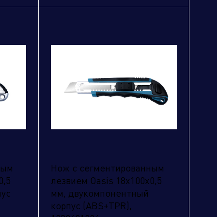
ным
Нож с сегментированным
0,5
лезвием Oasis 18х100х0,5
пус
мм, двукомпонентный
корпус (ABS+TPR),