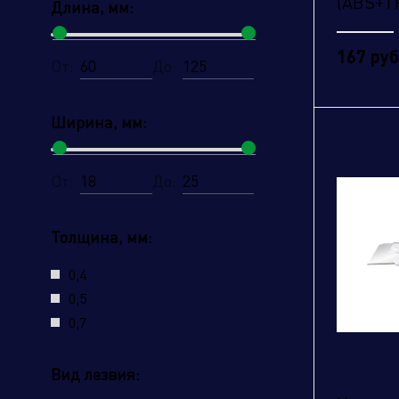
(ABS+TP
Длина, мм:
167 руб
От:
До:
Ширина, мм:
От:
До:
Толщина, мм:
0,4
0,5
Наж
0,7
усл
Вид лезвия: