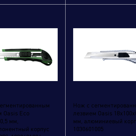
править заявку
сегментированным
Нож с сегментирован
 Oasis Eco
лезвием Oasis 18х100х
0,5 мм,
мм, алюминиевый кор
понентный корпус
1030601005