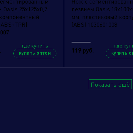
сегментированным
Нож с сегментирован
Отправить
 Oasis 25х125х0,7
лезвием Oasis 18х100х
укомпонентный
мм, пластиковый корп
 (ABS+TPR)
(ABS) 1030601008
1007
где купить
где куп
.
119 руб.
купить оптом
купить о
Показать ещё