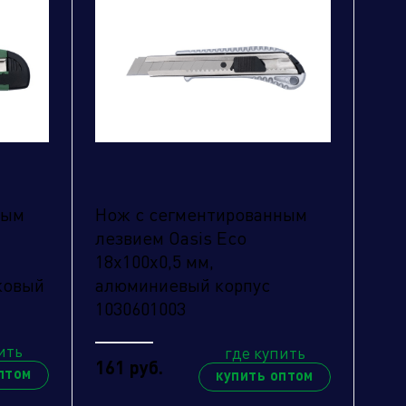
ным
Нож с сегментированным
лезвием Oasis Eco
18х100х0,5 мм,
ковый
алюминиевый корпус
1030601003
ить
где купить
161 руб.
птом
купить оптом