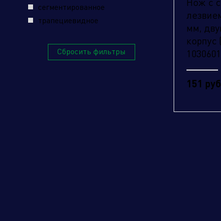
Нож с 
сегментированное
лезвием
трапециевидное
мм, дв
корпус
Сбросить фильтры
103060
151 руб