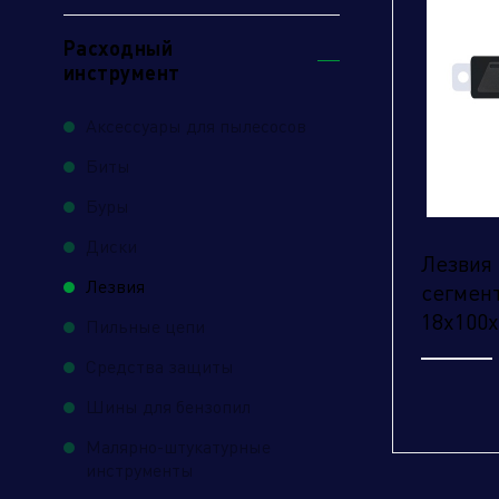
Расходный
инструмент
Аксессуары для пылесосов
Биты
Буры
От
Диски
Лезвия
Лезвия
сегмен
18х100х
Пильные цепи
Средства защиты
Шины для бензопил
Малярно-штукатурные
инструменты