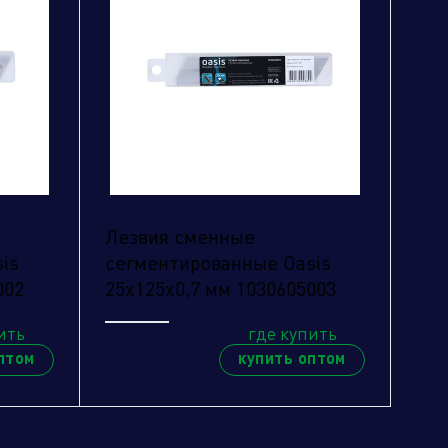
Лезвия сменные
is
сегментированные Oasis
002
25х125х0,7 мм 1030605003
ить
где купить
птом
купить оптом