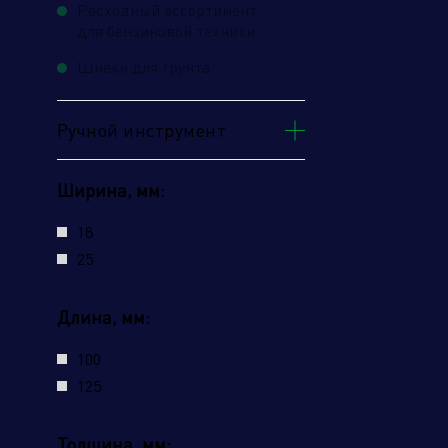
Расходный ассортимент
для бензиновой техники
Шнеки для грунта
Ручной инструмент
Ширина, мм:
18
25
Длина, мм:
100
125
Толщина, мм: