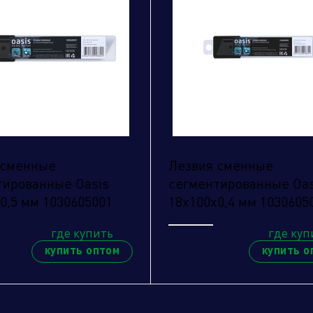
править заявку
 сменные
Лезвия сменные
тированные Oasis
сегментированные Oas
0,5 мм 1030605001
18х100х0,4 мм 1030605
где купить
где куп
купить оптом
купить о