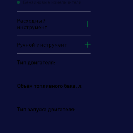
Бензиновые измельчители
Расходный
инструмент
Ручной инструмент
Тип двигателя:
Объём топливного бака, л:
Тип запуска двигателя:
Наж
усл