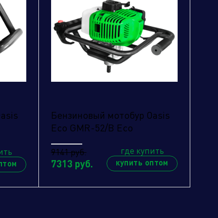
asis
Бензиновый мотобур Oasis
Eco GMR-52/B Eco
где купить
ить
9141 руб.
7313 руб.
купить оптом
птом