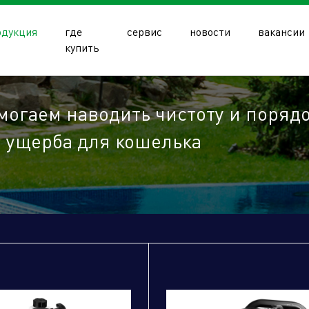
одукция
где
сервис
новости
вакансии
купить
могаем наводить чистоту и поряд
з ущерба для кошелька
олдинга