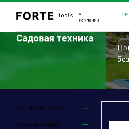
о
пр
компании
Садовая техника
По
бе
Сайты подразделений Х
Электроинструмент
Садовая техника
Управляющая компания