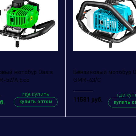
править заявку
овый мотобур Oasis
Бензиновый мотобур O
R-52/A Eco
GMR-63/C
где купить
где куп
.
11581 руб.
б.
купить оптом
купить о