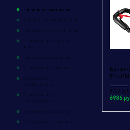
Бензиновые мотобуры
Мойки высокого давления
Бензиновые цепные пилы
От
Электрические цепные
пилы
Бензиновые мотокосы
Электрические мотокосы
Бензин
Eco GM
Бензиновые
газонокосилки
8733 руб
Электрические
6986 ру
газонокосилки
Бензиновые мотоблоки
Снегоуборочные машины