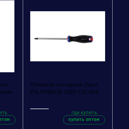
sis
Отвертка слесарная Oasis
тием
Pro PH3X150 103011201069
ить
где купить
птом
купить оптом