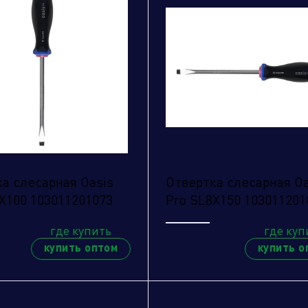
а слесарная Oasis
Отвертка слесарная Oa
X100 103011201073
Pro SL8X150 103011201
где купить
где куп
купить оптом
купить о