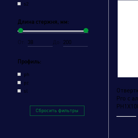
s2
Длина стержня, мм:
От:
До:
Профиль:
ph
Наж
pz
усл
Отвертк
sl
Pro с 
PH1X10
Сбросить фильтры