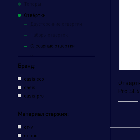
Топоры
Отвёртки
Двусторонние отвёртки
Наборы отвёрток
Слесарные отвёртки
Ударные отвёртки
Бренд:
Кирки
oasis eco
Отвертк
oasis
Pro SL6
oasis pro
Материал стержня:
cr-v
cr-mo