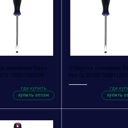
а слесарная Oasis
Отвертка слесарная Oa
X75 103011201070
Pro SL3X100 103011201
где купить
где куп
купить оптом
купить о
править заявку