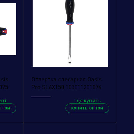
sis
Отвертка слесарная Oasis
075
Pro SL6X150 103011201074
ить
где купить
птом
купить оптом