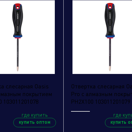
имая кнопку "отправить", вы соглашаетесь с
овиями обработки персональных данных.
а слесарная Oasis
Отвертка слесарная Oa
алмазным покрытием
Pro с алмазным покры
0 103011201078
PH2X100 103011201079
Отправить
где купить
где куп
купить оптом
купить о