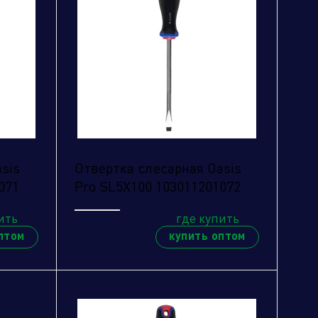
sis
Отвертка слесарная Oasis
071
Pro SL5X100 103011201072
ить
где купить
птом
купить оптом