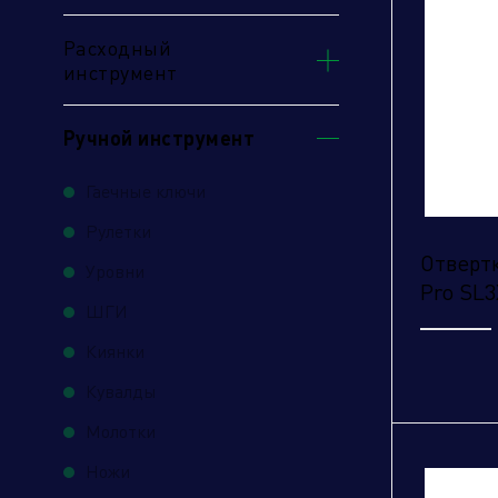
Расходный
инструмент
Ручной инструмент
Гаечные ключи
Рулетки
Отвертк
Уровни
Pro SL3
ШГИ
Киянки
Кувалды
Молотки
От
Ножи