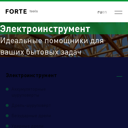
ru
en
Электроинструмент
Идеальные помощники для
ваших бытовых задач
Электроинструмент
Аккумуляторные
шуруповерты
Дрель-шуруповёрт
Безударные дрели
Ударные дрели