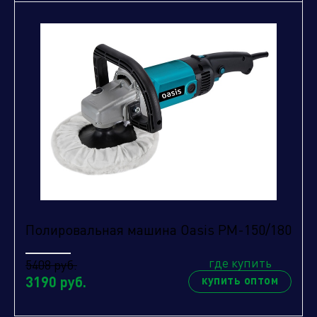
Нажимая кнопку "отправить", вы соглашаетесь
с
условиями обработки персональных данных.
Полировальная машина Oasis PM-150/180
Отправить
где купить
5408 руб.
3190 руб.
купить оптом