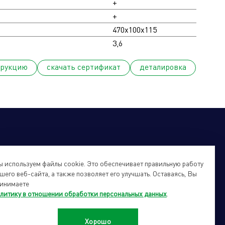
+
+
470x100x115
3,6
трукцию
cкачать сертификат
деталировка
 используем файлы cookie. Это обеспечивает правильную работу
шего веб-сайта, а также позволяет его улучшать. Оставаясь, Вы
инимаете
литику в отношении обработки персональных данных
.
йты подразделений Холдинга
info@forteholding.ru
Хорошо