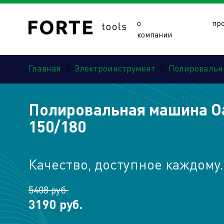
о
пр
компании
Главная
>
Электроинструмент
>
Полироваль
Полировальная машина Oa
150/180
Сайты подразделений Х
Качество, доступное каждому.
5408 руб.
3190 руб.
Управляющая компания