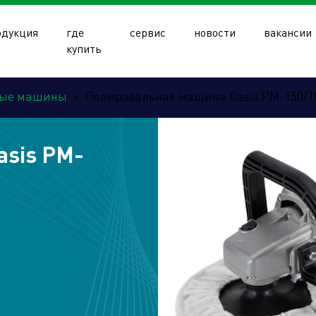
одукция
где
сервис
новости
вакансии
купить
ные машины
>
Полировальная машина Oasis PM-150/1
sis PM-
олдинга