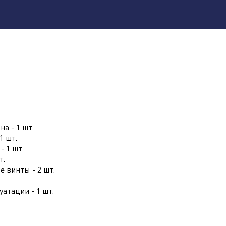
а - 1 шт.
1 шт.
- 1 шт.
т.
имая кнопку "отправить", вы соглашаетесь с
 винты - 2 шт.
овиями обработки персональных данных.
атации - 1 шт.
Отправить