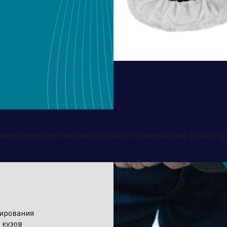
дственный кластер
Сервисные активы
ние
преимущества
комплектация
технические характе
лирования
 кузов