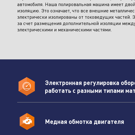
автомобиля. Наша полировальная машина имеет дво
изоляцию. Это означает, что все внешние металличес
От
электрически изолированы от токоведущих частей. 
за счет размещения дополнительной изоляции межд
Климатическое оборудование и
электрическими и механическими частями.
бытовая техника
Инструмент и садовая техника
Электронная регулировка обор
работать с разными типами ма
Медная обмотка двигателя