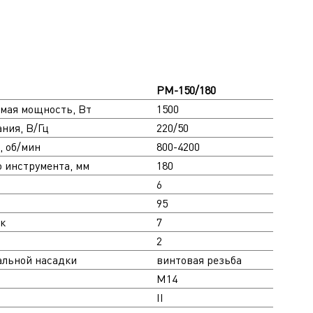
PM-150/180
мая мощность, Вт
1500
ния, В/Гц
220/50
, об/мин
800-4200
 инструмента, мм
180
6
95
к
7
2
альной насадки
винтовая резьба
M14
II