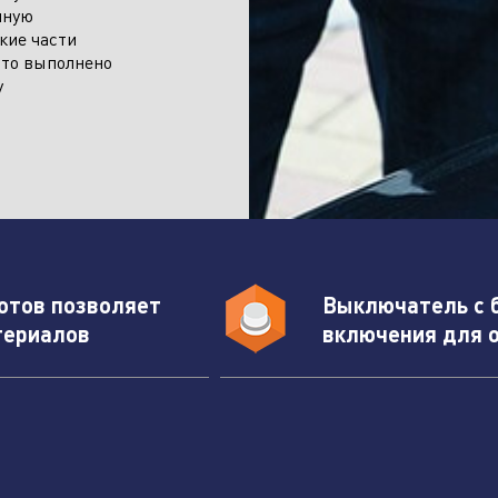
йную
кие части
править заявку
Это выполнено
у
отов позволяет
Выключатель с 
териалов
включения для 