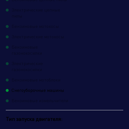
Управляющая компания
Электрические цепные
пилы
Бензиновые мотокосы
Электрические мотокосы
Бензиновые
газонокосилки
Электрические
газонокосилки
Бензиновые мотоблоки
Снегоуборочные машины
Бензиновые измельчители
Тип запуска двигателя: