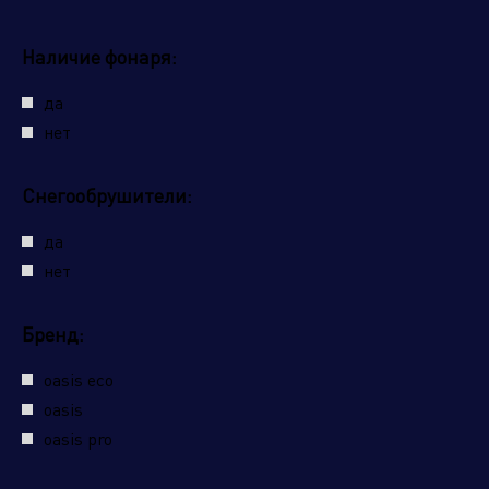
Наличие фонаря:
да
нет
Снегообрушители:
да
нет
Бренд:
oasis eco
oasis
oasis pro