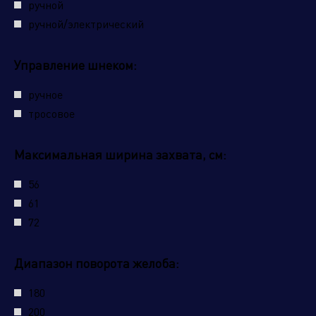
ручной
ручной/электрический
Управление шнеком:
ручное
тросовое
Максимальная ширина захвата, см:
Отправить заявку
56
61
72
Диапазон поворота желоба:
180
200