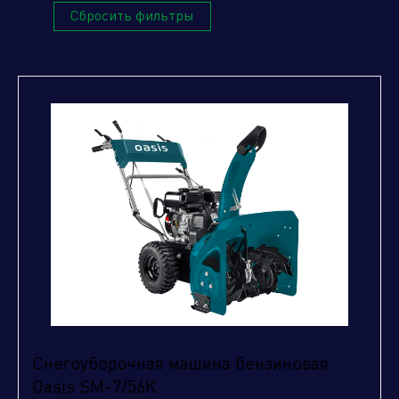
Сбросить фильтры
Нажимая кнопку "отправить", вы соглашаетесь
с
условиями обработки персональных данных.
Отправить
Снегоуборочная машина бензиновая
Oasis SM-7/56K