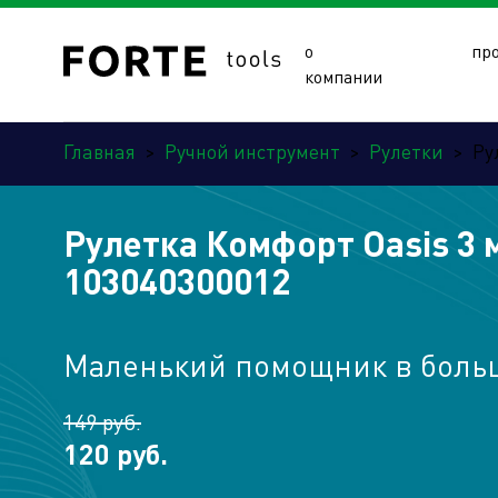
о
пр
компании
Главная
>
Ручной инструмент
>
Рулетки
>
Ру
Рулетка Комфорт Oasis 3 
103040300012
Сайты подразделений Х
Маленький помощник в боль
149 руб.
120 руб.
Управляющая компания