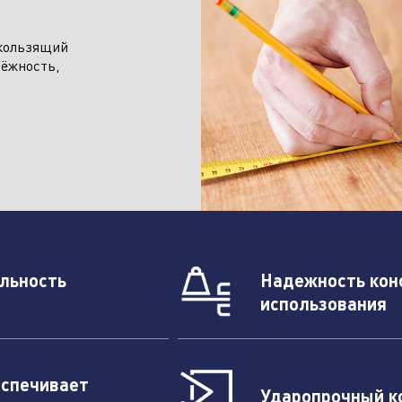
скользящий
дёжность,
альность
Надежность кон
использования
еспечивает
Ударопрочный к