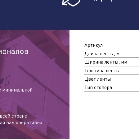
имая кнопку "отправить", вы соглашаетесь с
овиями обработки персональных данных.
Отправить
Артикул
ионалов
Длина ленты, м
Ширина ленты, мм
Толщина ленты
Цвет ленты
Тип стопора
е минимальной
всей стране
ая вам оперативно