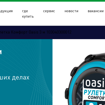
одукция
где
сервис
новости
вакансии
купить
летка Комфорт Oasis 3 м 103040300012
м
олдинга
ших делах