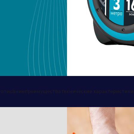
дственный кластер
Сервисные активы
править заявку
описание
преимущества
технические характеристики