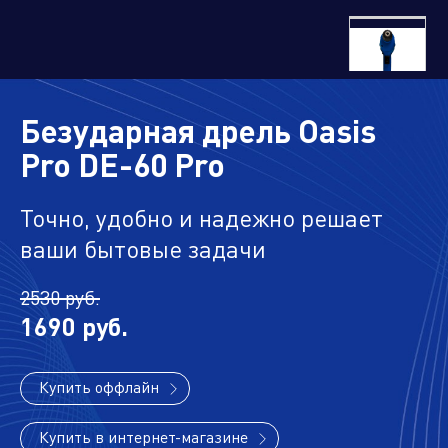
Управляющая компания
Безударная дрель Oasis
Торговые
Производственный
Сервисные
Брен
компании
кластер
активы
порт
Pro DE-60 Pro
Точно, удобно и надежно решает
ваши бытовые задачи
Алюминиевые,
биметаллические и стальные
2530 руб.
панельные радиаторы
1690 руб.
Купить оффлайн
Оборудование для отопления и
водоснабжения
Купить в интернет-магазине