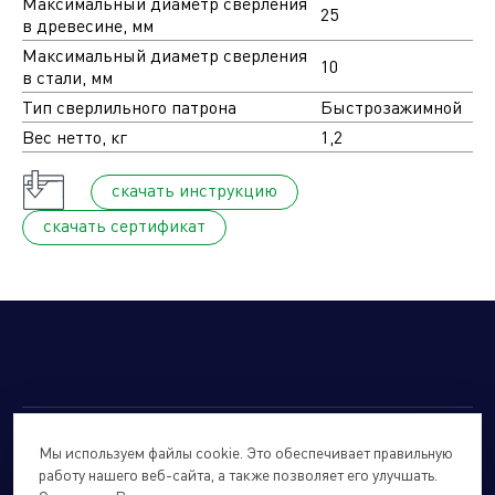
Максимальный диаметр сверления
25
в древесине, мм
Максимальный диаметр сверления
10
в стали, мм
Тип сверлильного патрона
Быстрозажимной
Вес нетто, кг
1,2
cкачать инструкцию
cкачать сертификат
Мы используем файлы cookie. Это обеспечивает правильную
© 2026
Forte Holding.
Все права защищены.
работу нашего веб-сайта, а также позволяет его улучшать.
Политика обработки персональных данных