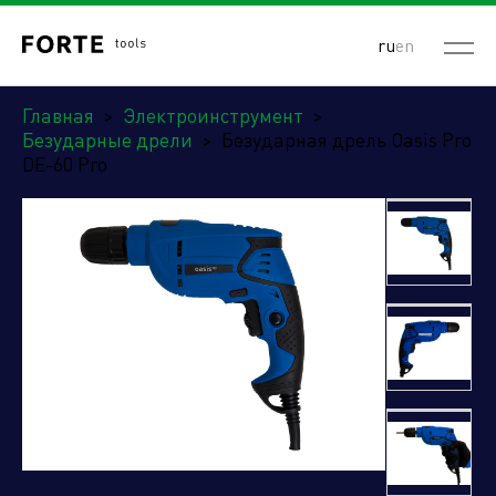
ru
en
Главная
>
Электроинструмент
>
Безударные дрели
>
Безударная дрель Oasis Pro
DE-60 Pro