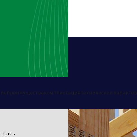
дственный кластер
Сервисные активы
ние
преимущества
комплектация
технические характе
 Oasis