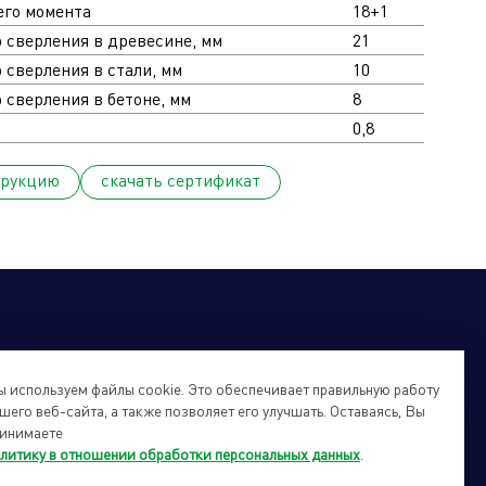
его момента
18+1
сверления в древесине, мм
21
сверления в стали, мм
10
сверления в бетоне, мм
8
0,8
трукцию
cкачать сертификат
 используем файлы cookie. Это обеспечивает правильную работу
шего веб-сайта, а также позволяет его улучшать. Оставаясь, Вы
инимаете
литику в отношении обработки персональных данных
.
йты подразделений Холдинга
info@forteholding.ru