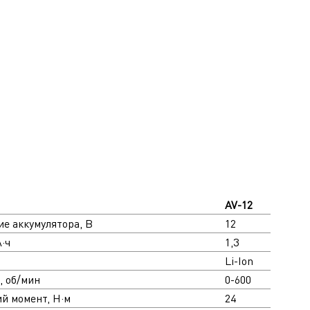
AV-12
е аккумулятора, В
12
·ч
1,3
Li-Ion
, об/мин
0-600
й момент, Н·м
24