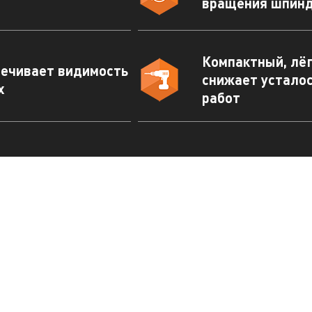
вращения шпин
Компактный, лёг
печивает видимость
снижает устало
х
работ
имая кнопку "отправить", вы соглашаетесь с
овиями обработки персональных данных.