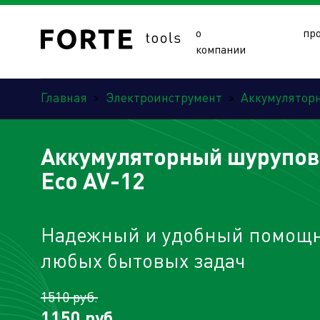
о
пр
компании
Главная
>
Электроинструмент
>
Аккумулятор
Аккумуляторный шуруповё
Eco AV-12
Сайты подразделений Х
Надежный и удобный помощн
любых бытовых задач
1510 руб.
1150 руб.
Управляющая компания