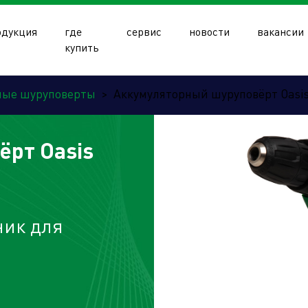
одукция
где
сервис
новости
вакансии
купить
ные шуруповерты
>
Аккумуляторный шуруповёрт Oasis
рт Oasis
олдинга
ик для