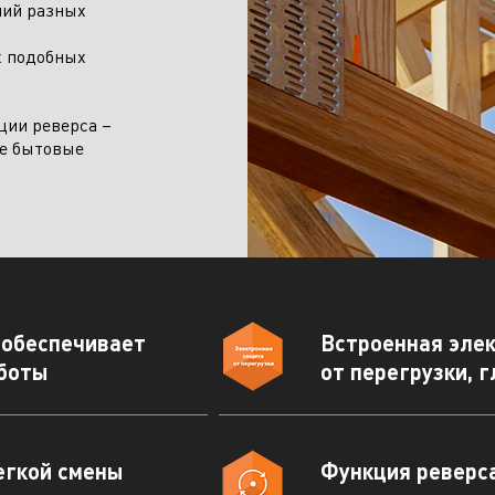
ний разных
х подобных
править заявку
ции реверса –
ые бытовые
 обеспечивает
Встроенная эле
боты
от перегрузки, 
егкой смены
Функция реверс