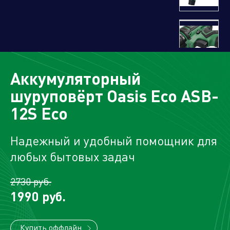
Управляющая компания
Торговые
Производственный
Сервисные
Брен
Аккумуляторный
компании
кластер
активы
порт
шуруповёрт Oasis Eco ASB-
12S Eco
Надежный и удобный помощник для
Алюминиевые,
биметаллические и стальные
любых бытовых задач
панельные радиаторы
2730 руб.
1990 руб.
Оборудование для отопления и
водоснабжения
Купить оффлайн