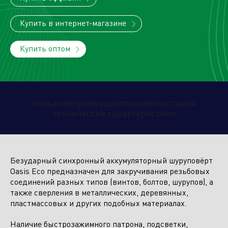
Купить в интернет-магазине
Климатическое оборудование
и бытовая техника
Купить оптом
Инструмент и садовая техника
описание
преимущества
комплектация
технические характеристики
Безударный синхронный аккумуляторный шуруповёрт
Oasis Eco предназначен для закручивания резьбовых
соединений разных типов (винтов, болтов, шурупов), а
также сверления в металлических, деревянных,
пластмассовых и других подобных материалах.
Наличие быстрозажимного патрона, подсветки,