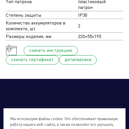
Тип патрона
пластиковый
патрон
Степень защиты
IP30
Количество аккумуляторов в
2
комплекте, шт.
Размеры изделия, мм
220×55×195
cкачать инструкцию
cкачать сертификат
деталировка
Мы используем файлы cookie. Это обеспечивает правильную
© 2026
Forte Holding.
Все права защищены.
работу нашего веб-сайта, а также позволяет его улучшать.
Политика обработки персональных данных